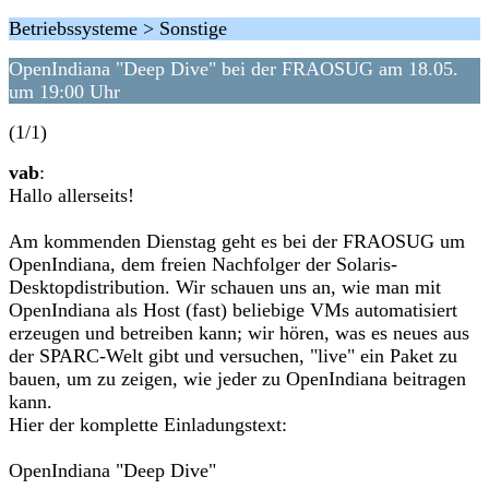
Betriebssysteme > Sonstige
OpenIndiana "Deep Dive" bei der FRAOSUG am 18.05.
um 19:00 Uhr
(1/1)
vab
:
Hallo allerseits!
Am kommenden Dienstag geht es bei der FRAOSUG um
OpenIndiana, dem freien Nachfolger der Solaris-
Desktopdistribution. Wir schauen uns an, wie man mit
OpenIndiana als Host (fast) beliebige VMs automatisiert
erzeugen und betreiben kann; wir hören, was es neues aus
der SPARC-Welt gibt und versuchen, "live" ein Paket zu
bauen, um zu zeigen, wie jeder zu OpenIndiana beitragen
kann.
Hier der komplette Einladungstext:
OpenIndiana "Deep Dive"