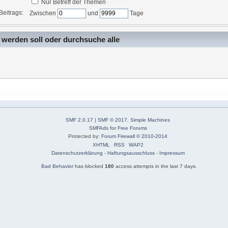
Nur Betreff der Themen
Beitrags:
Zwischen
und
Tage
 werden soll oder durchsuche alle
SMF 2.0.17
|
SMF © 2017
,
Simple Machines
SMFAds
for
Free Forums
Protected by:
Forum Firewall © 2010-2014
XHTML
RSS
WAP2
Datenschutzerklärung
-
Haftungsausschluss
-
Impressum
Bad Behavior
has blocked
180
access attempts in the last 7 days.