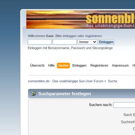
Willkommen
Gast
. Bitte
einloggen
oder
registrieren
.
Einloggen mit Benutzername, Passwort und Sitzungslänge
Übersicht
Hilfe
Suche
Einloggen
Registrieren
Impressum
H
sonnenblen.de - Das unabhängige Sun User Forum
»
Suche
Suchparameter festlegen
Suchen nach:
Nach B
Suchreih
O