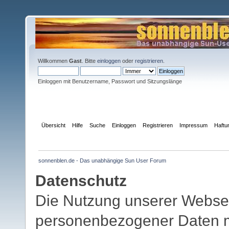
Willkommen
Gast
. Bitte
einloggen
oder
registrieren
.
Einloggen mit Benutzername, Passwort und Sitzungslänge
Übersicht
Hilfe
Suche
Einloggen
Registrieren
Impressum
Haftu
sonnenblen.de - Das unabhängige Sun User Forum
Datenschutz
Die Nutzung unserer Websei
personenbezogener Daten mö