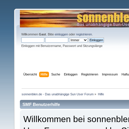
Willkommen
Gast
. Bitte
einloggen
oder
registrieren
.
Einloggen mit Benutzername, Passwort und Sitzungslänge
Übersicht
Hilfe
Suche
Einloggen
Registrieren
Impressum
Haft
sonnenblen.de - Das unabhängige Sun User Forum
»
Hilfe
SMF Benutzerhilfe
Willkommen bei sonnenble