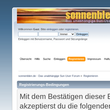
Willkommen
Gast
. Bitte
einloggen
oder
registrieren
.
Einloggen mit Benutzername, Passwort und Sitzungslänge
Übersicht
Hilfe
Suche
Einloggen
Registrieren
Impressum
Haft
sonnenblen.de - Das unabhängige Sun User Forum
»
Registrieren
Registrierungs-Bedingungen
Mit dem Bestätigen dieser 
akzeptierst du die folgen