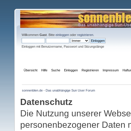
Willkommen
Gast
. Bitte
einloggen
oder
registrieren
.
Einloggen mit Benutzername, Passwort und Sitzungslänge
Übersicht
Hilfe
Suche
Einloggen
Registrieren
Impressum
Haftu
sonnenblen.de - Das unabhängige Sun User Forum
Datenschutz
Die Nutzung unserer Websei
personenbezogener Daten mö