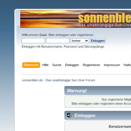
Willkommen
Gast
. Bitte
einloggen
oder
registrieren
.
Einloggen mit Benutzername, Passwort und Sitzungslänge
Übersicht
Hilfe
Suche
Einloggen
Registrieren
Impressum
Haft
sonnenblen.de - Das unabhängige Sun User Forum
Warnung!
Nur registrierte Mitg
Bitte einloggen oder
registriere einen Acc
Einloggen
Benutzernam