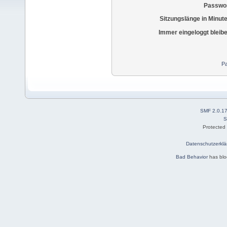
Passwor
Sitzungslänge in Minut
Immer eingeloggt bleib
Pa
SMF 2.0.1
S
Protected
Datenschutzerklä
Bad Behavior
has bl