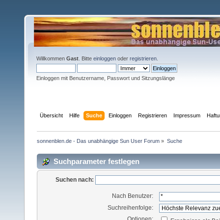
Willkommen
Gast
. Bitte
einloggen
oder
registrieren
.
Einloggen mit Benutzername, Passwort und Sitzungslänge
Übersicht
Hilfe
Suche
Einloggen
Registrieren
Impressum
Haft
sonnenblen.de - Das unabhängige Sun User Forum
»
Suche
Suchparameter festlegen
Suchen nach:
Nach Benutzer:
Suchreihenfolge:
Optionen: