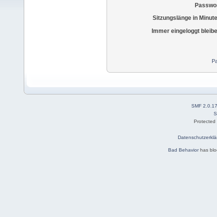
Passwor
Sitzungslänge in Minut
Immer eingeloggt bleib
Pa
SMF 2.0.1
S
Protected
Datenschutzerklä
Bad Behavior
has bl