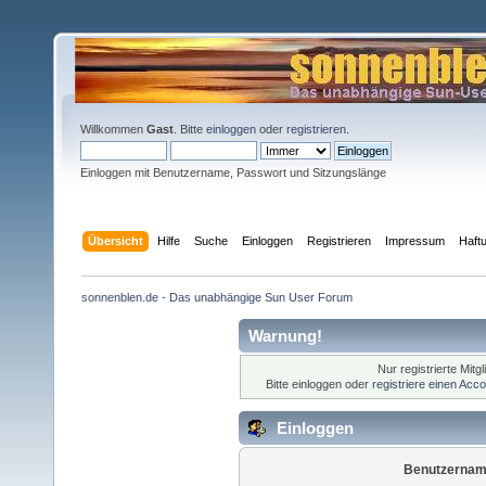
Willkommen
Gast
. Bitte
einloggen
oder
registrieren
.
Einloggen mit Benutzername, Passwort und Sitzungslänge
Übersicht
Hilfe
Suche
Einloggen
Registrieren
Impressum
Haft
sonnenblen.de - Das unabhängige Sun User Forum
Warnung!
Nur registrierte Mitg
Bitte einloggen oder
registriere einen Acc
Einloggen
Benutzernam