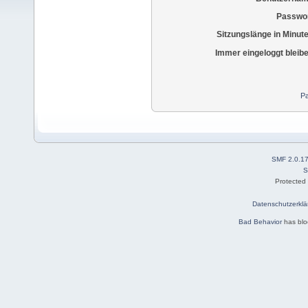
Passwor
Sitzungslänge in Minut
Immer eingeloggt bleib
Pa
SMF 2.0.1
S
Protected
Datenschutzerklä
Bad Behavior
has bl