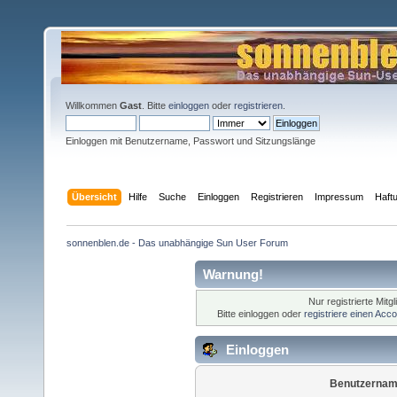
Willkommen
Gast
. Bitte
einloggen
oder
registrieren
.
Einloggen mit Benutzername, Passwort und Sitzungslänge
Übersicht
Hilfe
Suche
Einloggen
Registrieren
Impressum
Haft
sonnenblen.de - Das unabhängige Sun User Forum
Warnung!
Nur registrierte Mitg
Bitte einloggen oder
registriere einen Acc
Einloggen
Benutzernam