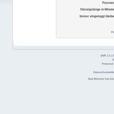
Passwor
Sitzungslänge in Minut
Immer eingeloggt bleib
Pa
SMF 2.0.1
S
Protected
Datenschutzerklä
Bad Behavior
has bl