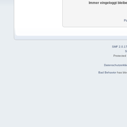
Immer eingeloggt bleib
Pa
SMF 2.0.1
S
Protected
Datenschutzerklä
Bad Behavior
has bl