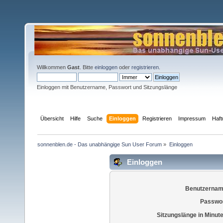
Willkommen
Gast
. Bitte
einloggen
oder
registrieren
.
Einloggen mit Benutzername, Passwort und Sitzungslänge
Übersicht
Hilfe
Suche
Einloggen
Registrieren
Impressum
Haf
sonnenblen.de - Das unabhängige Sun User Forum
»
Einloggen
Einloggen
Benutzernam
Passwor
Sitzungslänge in Minut