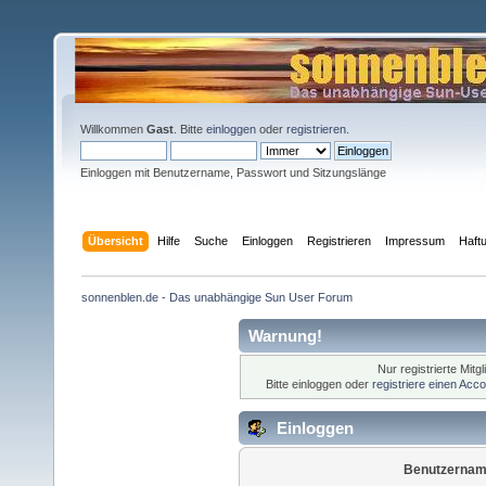
Willkommen
Gast
. Bitte
einloggen
oder
registrieren
.
Einloggen mit Benutzername, Passwort und Sitzungslänge
Übersicht
Hilfe
Suche
Einloggen
Registrieren
Impressum
Haft
sonnenblen.de - Das unabhängige Sun User Forum
Warnung!
Nur registrierte Mitg
Bitte einloggen oder
registriere einen Acc
Einloggen
Benutzernam