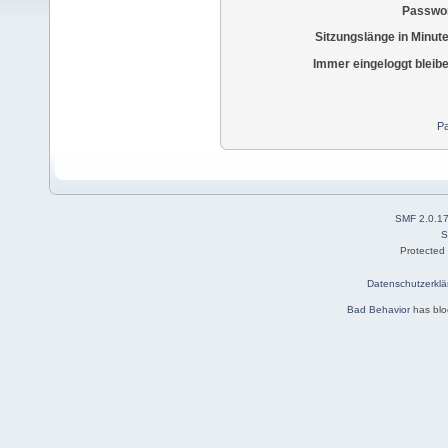
Passwor
Sitzungslänge in Minut
Immer eingeloggt bleib
Pa
SMF 2.0.1
S
Protected
Datenschutzerklä
Bad Behavior
has bl