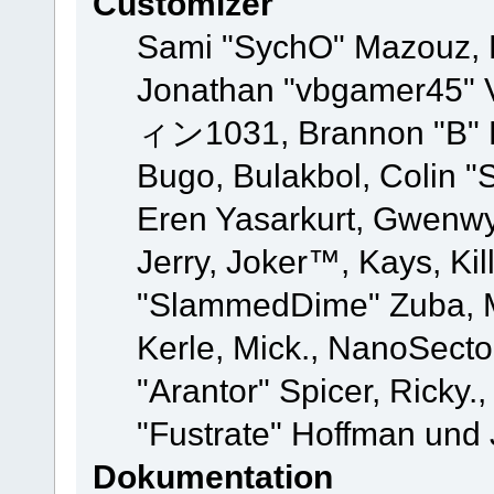
Customizer
Sami "SychO" Mazouz, 
Jonathan "vbgamer45" V
ィン1031, Brannon "B" Ha
Bugo, Bulakbol, Colin "
Eren Yasarkurt, Gwenwy
Jerry, Joker™, Kays, Kil
"SlammedDime" Zuba, M
Kerle, Mick., NanoSecto
"Arantor" Spicer, Ricky.
"Fustrate" Hoffman und 
Dokumentation