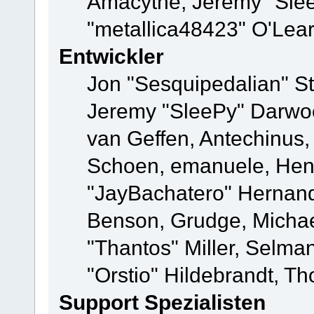
Amacythe, Jeremy "Sle
"metallica48423" O'Lea
Entwickler
Jon "Sesquipedalian" St
Jeremy "SleePy" Darwo
van Geffen, Antechinus, 
Schoen, emanuele, Hend
"JayBachatero" Hernand
Benson, Grudge, Micha
"Thantos" Miller, Selma
"Orstio" Hildebrandt, Th
Support Spezialisten