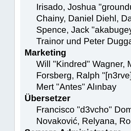
Irisado, Joshua "ground
Chainy, Daniel Diehl, D
Spence, Jack "akabugey
Trainor und Peter Dugg
Marketing
Will "Kindred" Wagner,
Forsberg, Ralph "[n3rve
Mert "Antes" Alınbay
Übersetzer
Francisco "d3vcho" Dom
Novaković, Relyana, Ro