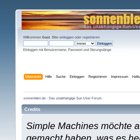
Willkommen
Gast
. Bitte
einloggen
oder
registrieren
.
Einloggen mit Benutzername, Passwort und Sitzungslänge
Übersicht
Hilfe
Suche
Einloggen
Registrieren
Impressum
Haft
sonnenblen.de - Das unabhängige Sun User Forum
Credits
Simple Machines möchte a
gemacht haben, was es heut