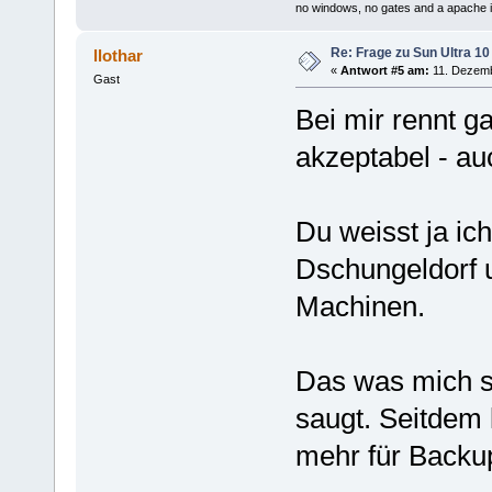
no windows, no gates and a apache i
Re: Frage zu Sun Ultra 10
llothar
«
Antwort #5 am:
11. Dezemb
Gast
Bei mir rennt ga
akzeptabel - au
Du weisst ja ic
Dschungeldorf u
Machinen.
Das was mich st
saugt. Seitdem
mehr für Backu