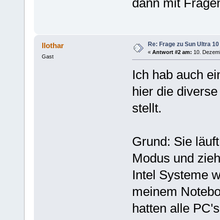
dann mit Frage
Re: Frage zu Sun Ultra 10
llothar
«
Antwort #2 am:
10. Dezemb
Gast
Ich hab auch ei
hier die divers
stellt.
Grund: Sie läuf
Modus und zieht
Intel Systeme 
meinem Noteboo
hatten alle PC'