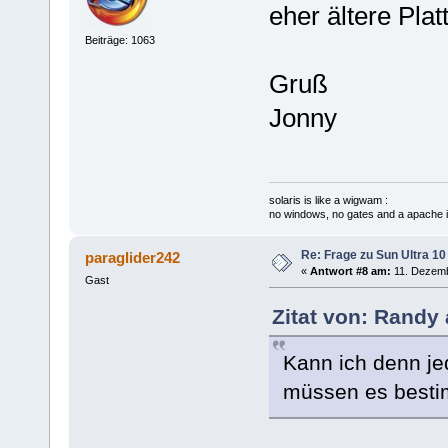
eher ältere Plat
Beiträge: 1063
Gruß
Jonny
solaris is like a wigwam :
no windows, no gates and a apache i
Re: Frage zu Sun Ultra 10
paraglider242
«
Antwort #8 am:
11. Dezemb
Gast
Zitat von: Randy
Kann ich denn je
müssen es bestim