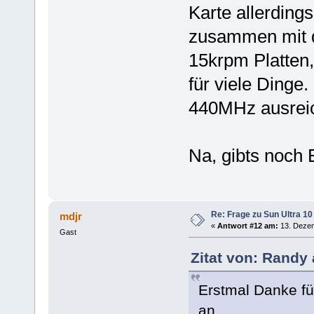
Karte allerding
zusammen mit d
15krpm Platten
für viele Dinge
440MHz ausrei
Na, gibts noch
Re: Frage zu Sun Ultra 10
mdjr
«
Antwort #12 am:
13. Dezem
Gast
Zitat von: Randy
Erstmal Danke für
an.