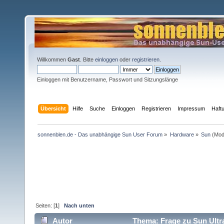
Willkommen
Gast
. Bitte
einloggen
oder
registrieren
.
Einloggen mit Benutzername, Passwort und Sitzungslänge
Übersicht
Hilfe
Suche
Einloggen
Registrieren
Impressum
Haft
sonnenblen.de - Das unabhängige Sun User Forum
»
Hardware
»
Sun
(Mod
Seiten: [
1
]
Nach unten
Autor
Thema: Frage zu Sun Ultra