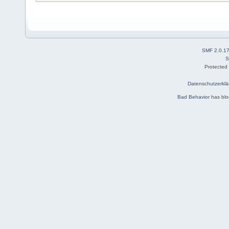
SMF 2.0.1
S
Protected
Datenschutzerklä
Bad Behavior
has bl