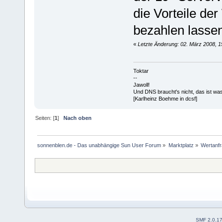
die Vorteile de
bezahlen lasse
«
Letzte Änderung: 02. März 2008, 1
Toktar
--
Jawoll!
Und DNS braucht's nicht, das ist wa
[Karlheinz Boehme in dcsf]
Seiten: [
1
]
Nach oben
sonnenblen.de - Das unabhängige Sun User Forum
»
Marktplatz
»
Wertanf
SMF 2.0.1