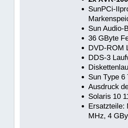
SunPCi-IIp
Markenspei
Sun Audio-
36 GByte Fes
DVD-ROM L
DDS-3 Lauf
Diskettenla
Sun Type 6 
Ausdruck de
Solaris 10 
Ersatzteile
MHz, 4 GB