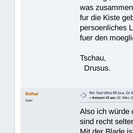
was zusammen. 
fur die Kiste g
persoenliches L
fuer den moegl
Tschau,
Drusus.
Re: Sun Ultra 80 (u.a. 2x
llothar
«
Antwort #2 am:
02. März 2
Gast
Also ich würde 
sind recht selte
Mit der Blade is