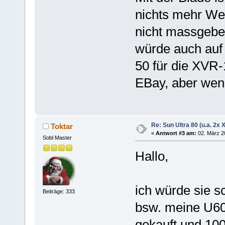
nichts mehr Wer
nicht massgebe
würde auch auf 
50 für die XVR-
EBay, aber wenn
Re: Sun Ultra 80 (u.a. 2x
Toktar
«
Antwort #3 am:
02. März 2
Sobl Master
Hallo,
ich würde sie s
Beiträge: 333
bsw. meine U60 
gekauft und 100