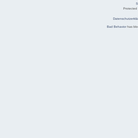
S
Protected
Datenschutzerklä
Bad Behavior
has bl