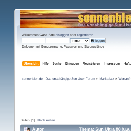
Willkommen
Gast
. Bitte
einloggen
oder
registrieren
.
Einloggen mit Benutzername, Passwort und Sitzungslänge
Übersicht
Hilfe
Suche
Einloggen
Registrieren
Impressum
Haft
sonnenblen.de - Das unabhängige Sun User Forum
»
Marktplatz
»
Wertanf
Seiten: [
1
]
Nach unten
Autor
Thema: Sun Ultra 80 (u.a