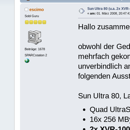
Sun Ultra 80 (u.a. 2x XV
escimo
«
am:
01. März 2008, 20:47:4
Sobl Guru
Hallo zusamme
obwohl der Ged
Beiträge: 1678
mehrfach gekom
SPARCstation 2
unverbindlich a
folgenden Ausst
Sun Ultra 80, 
Quad Ultra
16x 256 MB
2x XVR-100