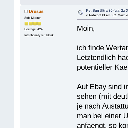
Re: Sun Ultra 80 (u.a. 2x
Drusus
«
Antwort #1 am:
02. März 2
Sobl Master
Moin,
Beiträge: 424
Intentionally left blank
ich finde Werta
Letztendlich ha
potentieller Kae
Auf Ebay sind in
sehen (mit deutl
je nach Austatt
man bei einer U
anfaengt, so ko