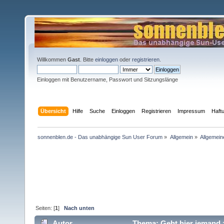
Willkommen
Gast
. Bitte
einloggen
oder
registrieren
.
Einloggen mit Benutzername, Passwort und Sitzungslänge
Übersicht
Hilfe
Suche
Einloggen
Registrieren
Impressum
Haft
sonnenblen.de - Das unabhängige Sun User Forum
»
Allgemein
»
Allgemein
Seiten: [
1
]
Nach unten
Autor
Thema: Geht hier jemand 