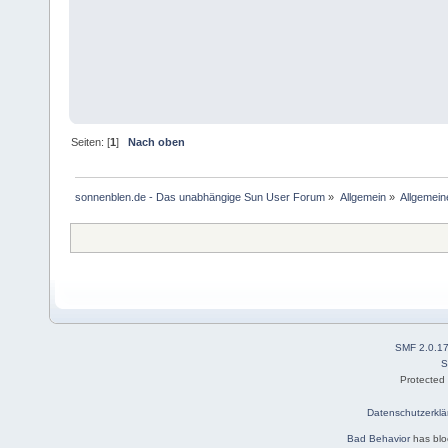
Seiten: [
1
]
Nach oben
sonnenblen.de - Das unabhängige Sun User Forum
»
Allgemein
»
Allgemein
SMF 2.0.1
S
Protected
Datenschutzerklä
Bad Behavior
has bl