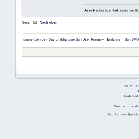
Diese Nachricht enthält ausschließlic
Seiten: [
1
]
Nach oben
sonnenblen.de - Das unabhängige Sun User Forum
»
Hardware
»
Sun SPA
SMF 2.0.1
S
Protected
Datenschutzerklä
Bad Behavior
has bl