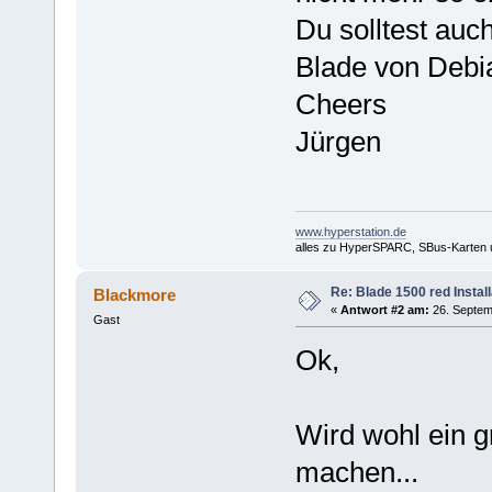
Du solltest auc
Blade von Debia
Cheers
Jürgen
www.hyperstation.de
alles zu HyperSPARC, SBus-Karten
Re: Blade 1500 red Install
Blackmore
«
Antwort #2 am:
26. Septem
Gast
Ok,
Wird wohl ein gr
machen...