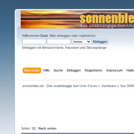
Willkommen
Gast
. Bitte
einloggen
oder
registrieren
.
Einloggen mit Benutzername, Passwort und Sitzungslänge
Übersicht
Hilfe
Suche
Einloggen
Registrieren
Impressum
Haft
sonnenblen.de - Das unabhängige Sun User Forum
»
Hardware
»
Sun SPA
Seiten: [
1
]
Nach unten