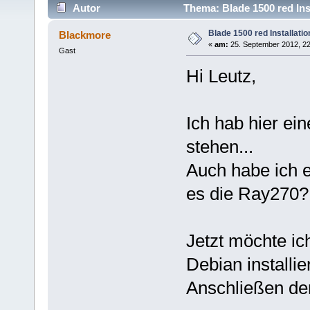
Autor
Thema: Blade 1500 red Ins
Blade 1500 red Installatio
Blackmore
«
am:
25. September 2012, 22
Gast
Hi Leutz,
Ich hab hier ei
stehen...
Auch habe ich e
es die Ray270?
Jetzt möchte ic
Debian installi
Anschließen der