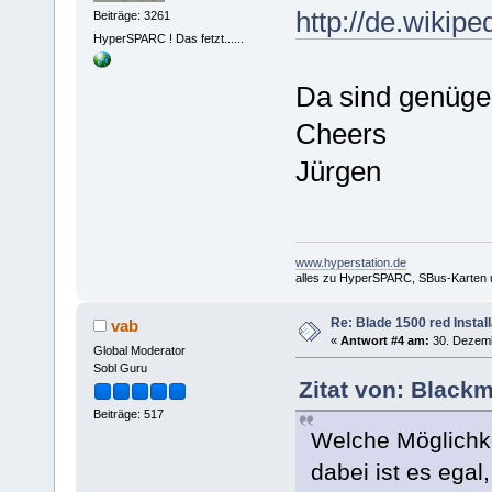
http://de.wikip
Beiträge: 3261
HyperSPARC ! Das fetzt......
Da sind genüge
Cheers
Jürgen
www.hyperstation.de
alles zu HyperSPARC, SBus-Karten
Re: Blade 1500 red Install
vab
«
Antwort #4 am:
30. Dezemb
Global Moderator
Sobl Guru
Zitat von: Black
Beiträge: 517
Welche Möglichke
dabei ist es ega